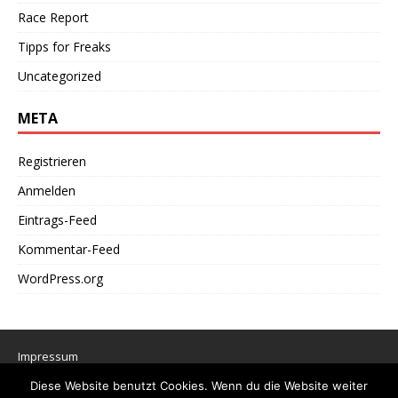
Race Report
Tipps for Freaks
Uncategorized
META
Registrieren
Anmelden
Eintrags-Feed
Kommentar-Feed
WordPress.org
Impressum
Datenschutzerklärung
Diese Website benutzt Cookies. Wenn du die Website weiter