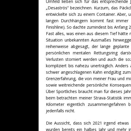
Umfeld ließen sich für das entsprechende J
„Desaströs“ bezeichnen. Kurzum, das Päckc
entwickelte sich zu einem Container. Aber, 
langen Durchhängern kommt fast immer a
Finishline). So dachte zumindest bis Anfang 
Fast alles, was einen aus diesem Tief hätt
Situation unbekannten Ausmaßes hinweggesp
reihenweise abgesagt, der lange geplant
persönlichen mentalen Rettungsring dars
Verlusten storniert werden und auch die so
kompliziert bis nahezu unerträglich. Anders
schwer angeschlagenen Kahn endgültig zum 
Grenzerfahrung, die von meiner Frau und mi
sowie weitreichende persönliche Konsequenz
Über Sportliches braucht man für dieses Jahr 
beim betrachten meiner Strava-Statistik im
Kilometer eigentlich zusammengefahren b
jedenfalls nicht.
Die Aussicht, dass sich 2021 irgend etwas 
wurden bereits ein halbes Jahr und mehr im