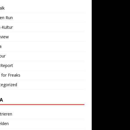
alk
ken Run
-Kultur
kview
a
our
 Report
 for Freaks
tegorized
A
trieren
lden