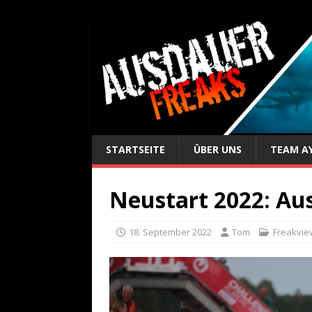
STARTSEITE
ÜBER UNS
TEAM A
Neustart 2022: Aus
18. September 2022
Tom
Freakvie