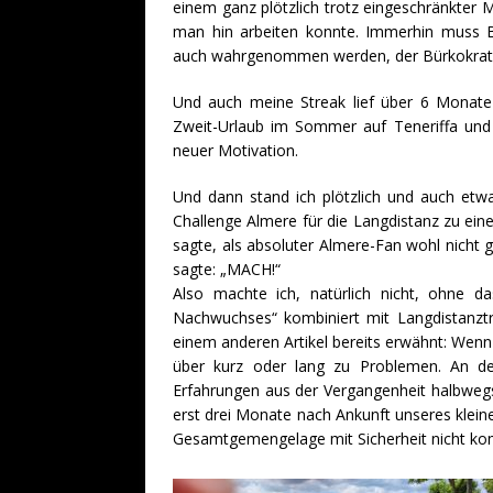
einem ganz plötzlich trotz eingeschränkter 
man hin arbeiten konnte. Immerhin muss B
auch wahrgenommen werden, der Bürkokratie 
Und auch meine Streak lief über 6 Monate s
Zweit-Urlaub im Sommer auf Teneriffa und 
neuer Motivation.
Und dann stand ich plötzlich und auch etwa
Challenge Almere für die Langdistanz zu ei
sagte, als absoluter Almere-Fan wohl nicht
sagte: „MACH!“
Also machte ich, natürlich nicht, ohne d
Nachwuchses“ kombiniert mit Langdistanztr
einem anderen Artikel bereits erwähnt: Wenn 
über kurz oder lang zu Problemen. An de
Erfahrungen aus der Vergangenheit halbwegs 
erst drei Monate nach Ankunft unseres klei
Gesamtgemengelage mit Sicherheit nicht kom