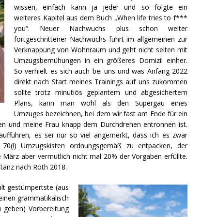
wissen, einfach kann ja jeder und so folgte ein
weiteres Kapitel aus dem Buch „When life tries to f***
you“. Neuer Nachwuchs plus schon weiter
fortgeschrittener Nachwuchs führt im allgemeinen zur
Verknappung von Wohnraum und geht nicht selten mit
Umzugsbemühungen in ein größeres Domizil einher.
So verhielt es sich auch bei uns und was Anfang 2022
direkt nach Start meines Trainings auf uns zukommen
sollte trotz minutiös geplantem und abgesichertem
Plans, kann man wohl als den Supergau eines
Umzuges bezeichnen, bei dem wir fast am Ende für ein
en und meine Frau knapp dem Durchdrehen entronnen ist.
 aufführen, es sei nur so viel angemerkt, dass ich es zwar
n 70(!) Umzugskisten ordnungsgemäß zu entpacken, der
März aber vermutlich nicht mal 20% der Vorgaben erfüllte.
stanz nach Roth 2018.
lt gestümpertste (aus
keinen grammatikalisch
u geben) Vorbereitung