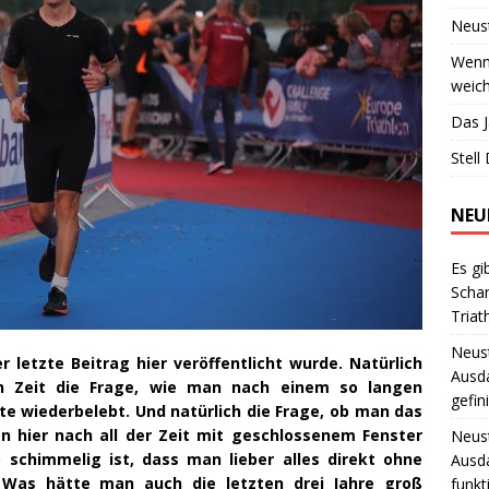
Neust
Wenn 
weich
Das J
Stell
NEU
Es gi
Scha
Triat
Neust
er letzte Beitrag hier veröffentlicht wurde. Natürlich
Ausd
en Zeit die Frage, wie man nach einem so langen
gefin
te wiederbelebt. Und natürlich die Frage, ob man das
en hier nach all der Zeit mit geschlossenem Fenster
Neust
o schimmelig ist, dass man lieber alles direkt ohne
Ausd
 Was hätte man auch die letzten drei Jahre groß
funkt