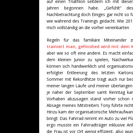
auf einen Triathlon seitdem ich mit diese
Jahren begonnen habe. „Gefühlt“ de
Nachbetrachtung doch Einiges gar nicht so fal
wie während des Trainings gedacht. Wie 201
mich vollständig an die vorher vereinbarten
Regeln für das familiäre Miteinander z
trainiert man, gefinished wird mit dem 
aber wie so oft eine andere. Es macht einfa
dem kleinen Junior zu spielen, Nachwir
können sich handwerklich und organisator
erfolgter Entleerung des letzten Karto
Sommer mit Rekordhitze trägt auch nur bedin
meiner langen Läufe und meiner überlangen R
je näher der September samt Renntag kam
Vorhaben abzusagen stand vorher schon m
Absage meines Mitstreiters Tony führte nicht
Hinzu kam der organisatorische Mehraufwand
bringt: Das Fahrrad nimmt im Auto zu viel 
ergo musste ein Fahrradträger inklusive An
die Frau ist vor Ort wenig effizient, also w