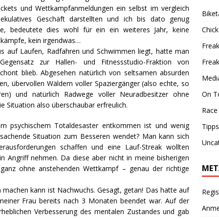
ickets und Wettkampfanmeldungen ein selbst im vergleich
Biket
ulatives Geschäft darstellten und ich bis dato genug
Chic
atte, bedeutete dies wohl für ein ein weiteres Jahr, keine
ttkämpfe, kein irgendwas…
Freak
us auf Laufen, Radfahren und Schwimmen liegt, hatte man
Frea
egensatz zur Hallen- und Fitnessstudio-Fraktion von
chont blieb. Abgesehen natürlich von seltsamen absurden
Medi
, übervollen Wäldern voller Spaziergänger (also echte, so
On T
en) und natürlich Radwege voller Neuradbesitzer ohne
die Situation also überschaubar erfreulich.
Race
m psychischem Totaldesaster entkommen ist und wenig
Tipps
rursachende Situation zum Besseren wendet? Man kann sich
Unca
erausforderungen schaffen und eine Lauf-Streak wollten
n Angriff nehmen. Da diese aber nicht in meine bisherigen
MET
o ganz ohne anstehenden Wettkampf – genau der richtige
ch machen kann ist Nachwuchs. Gesagt, getan! Das hatte auf
Regis
 meiner Frau bereits nach 3 Monaten beendet war. Auf der
Anme
 erheblichen Verbesserung des mentalen Zustandes und gab