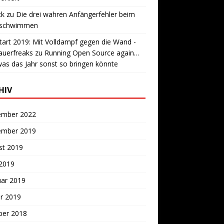
ck
zu
Die drei wahren Anfängerfehler beim
lschwimmen
tart 2019: Mit Volldampf gegen die Wand -
auerfreaks
zu
Running Open Source again…
as das Jahr sonst so bringen könnte
HIV
ember 2022
ember 2019
st 2019
 2019
uar 2019
r 2019
ber 2018