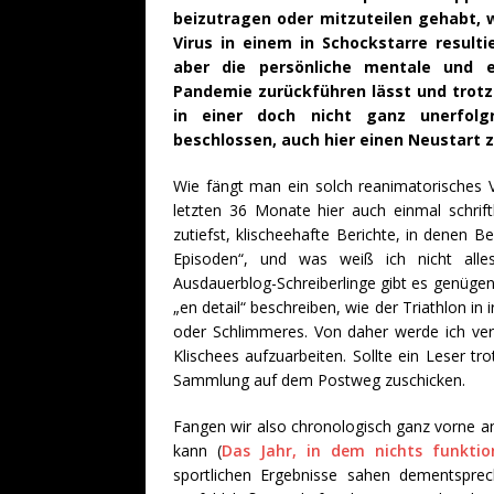
beizutragen oder mitzuteilen gehabt, 
Virus in einem in Schockstarre result
aber die persönliche mentale und e
Pandemie zurückführen lässt und trotz
in einer doch nicht ganz unerfolgr
beschlossen, auch hier einen Neustart 
Wie fängt man ein solch reanimatorisches V
letzten 36 Monate hier auch einmal schrift
zutiefst, klischeehafte Berichte, in denen Be
Episoden“, und was weiß ich nicht alle
Ausdauerblog-Schreiberlinge gibt es genügen
„en detail“ beschreiben, wie der Triathlon i
oder Schlimmeres. Von daher werde ich ver
Klischees aufzuarbeiten. Sollte ein Leser t
Sammlung auf dem Postweg zuschicken.
Fangen wir also chronologisch ganz vorne a
kann (
Das Jahr, in dem nichts funktion
sportlichen Ergebnisse sahen dementspre