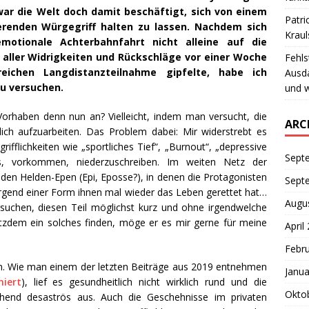
war die Welt doch damit beschäftigt, sich von einem
Patri
ierenden Würgegriff halten zu lassen. Nachdem sich
Krau
motionale Achterbahnfahrt nicht alleine auf die
 aller Widrigkeiten und Rückschläge vor einer Woche
Fehls
eichen Langdistanzteilnahme gipfelte, habe ich
Ausd
zu versuchen.
und w
orhaben denn nun an? Vielleicht, indem man versucht, die
ARC
lich aufzuarbeiten. Das Problem dabei: Mir widerstrebt es
grifflichkeiten wie „sportliches Tief“, „Burnout“, „depressive
Sept
s, vorkommen, niederzuschreiben. Im weiten Netz der
den Helden-Epen (Epi, Eposse?), in denen die Protagonisten
Sept
n irgend einer Form ihnen mal wieder das Leben gerettet hat…
Augu
suchen, diesen Teil möglichst kurz und ohne irgendwelche
rotzdem ein solches finden, möge er es mir gerne für meine
April
Febr
n. Wie man einem der letzten Beiträge aus 2019 entnehmen
Janua
iert
), lief es gesundheitlich nicht wirklich rund und die
Okto
chend desaströs aus. Auch die Geschehnisse im privaten