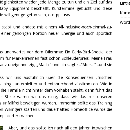
Möglichkeiten wieder jede Menge zu tun und ein Ziel auf das
Eintr
aby-Equipment beschafft, Kurstermine gebucht und diese
Komm
will genüge getan sein, etc. pp. usw.
Word
tabil und endete mit einem All-Inclusive-noch-einmal-zu-
einer gehörigen Portion neuer Energie und auch sportlich
s unerwartet vor dem Dilemma: Ein Early-Bird-Special der
nem für Markenrennen fast schon Schleuderpreis. Meine Frau
 ganz uneigennützig, „Mach!“ und ich sagte…“Aber…“…und sie
ass wir uns ausführlich über die Konsequenzen „frischen
aining unterhielten und entsprechend abstimmten. Wie in
die Familie nicht hinter dem Vorhaben steht, dann führt das
r Stelle waren wir uns einig, dass wir das mit unseren
unfallfrei bewältigen würden. Immerhin sollte das Training
nen Wikingers starten und dauerhaftes Homeoffice würde die
plizierter machen.
Aber, und das sollte ich nach all den Jahren inzwischen