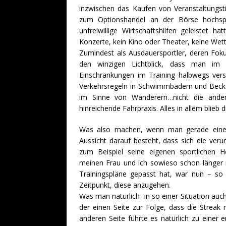
inzwischen das Kaufen von Veranstaltungst
zum Optionshandel an der Börse hochspek
unfreiwillige Wirtschaftshilfen geleistet h
Konzerte, kein Kino oder Theater, keine We
Zumindest als Ausdauersportler, deren Fok
den winzigen Lichtblick, dass man im G
Einschränkungen im Training halbwegs vers
Verkehrsregeln in Schwimmbädern und Becken
im Sinne von Wanderern…nicht die ander
hinreichende Fahrpraxis. Alles in allem blieb 
Was also machen, wenn man gerade eine
Aussicht darauf besteht, dass sich die ve
zum Beispiel seine eigenen sportlichen H
meinen Frau und ich sowieso schon länger i
Trainingspläne gepasst hat, war nun – s
Zeitpunkt, diese anzugehen.
Was man natürlich in so einer Situation au
der einen Seite zur Folge, dass die Streak
anderen Seite führte es natürlich zu einer