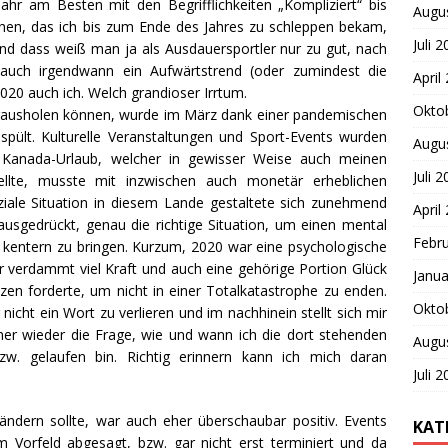
ahr am Besten mit den Begrifflichkeiten „Kompliziert“ bis
Augu
hen, das ich bis zum Ende des Jahres zu schleppen bekam,
Juli 
und dass weiß man ja als Ausdauersportler nur zu gut, nach
uch irgendwann ein Aufwärtstrend (oder zumindest die
April
2020 auch ich. Welch grandioser Irrtum.
Okto
e rausholen können, wurde im März dank einer pandemischen
ült. Kulturelle Veranstaltungen und Sport-Events wurden
Augu
e Kanada-Urlaub, welcher in gewisser Weise auch meinen
Juli 
tellte, musste mit inzwischen auch monetär erheblichen
ziale Situation in diesem Lande gestaltete sich zunehmend
April
 ausgedrückt, genau die richtige Situation, um einen mental
Febr
kentern zu bringen. Kurzum, 2020 war eine psychologische
r verdammt viel Kraft und auch eine gehörige Portion Glück
Janua
en forderte, um nicht in einer Totalkatastrophe zu enden.
Okto
nicht ein Wort zu verlieren und im nachhinein stellt sich mir
mer wieder die Frage, wie und wann ich die dort stehenden
Augu
zw. gelaufen bin. Richtig erinnern kann ich mich daran
Juli 
ändern sollte, war auch eher überschaubar positiv. Events
KAT
 Vorfeld abgesagt, bzw. gar nicht erst terminiert und da