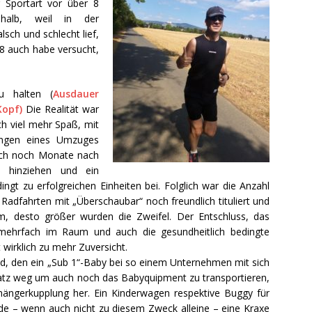
r Sportart vor über 8
shalb, weil in der
sch und schlecht lief,
8 auch habe versucht,
u halten (
Ausdauer
Kopf)
Die Realität war
ch viel mehr Spaß, mit
kungen eines Umzuges
isch noch Monate nach
ns hinziehen und ein
gt zu erfolgreichen Einheiten bei. Folglich war die Anzahl
adfahrten mit „Überschaubar“ noch freundlich tituliert und
, desto größer wurden die Zweifel. Der Entschluss, das
ehrfach im Raum und auch die gesundheitlich bedingte
 wirklich zu mehr Zuversicht.
, den ein „Sub 1“-Baby bei so einem Unternehmen mit sich
Platz weg um auch noch das Babyquipment zu transportieren,
hängerkupplung her. Ein Kinderwagen respektive Buggy für
urde – wenn auch nicht zu diesem Zweck alleine – eine Kraxe