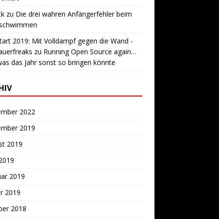
ck
zu
Die drei wahren Anfängerfehler beim
lschwimmen
tart 2019: Mit Volldampf gegen die Wand -
auerfreaks
zu
Running Open Source again…
as das Jahr sonst so bringen könnte
HIV
ember 2022
ember 2019
st 2019
 2019
uar 2019
r 2019
ber 2018