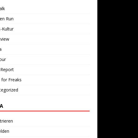
alk
ken Run
-Kultur
kview
a
our
 Report
 for Freaks
tegorized
A
trieren
lden