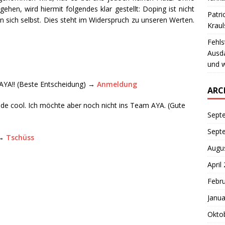
ehen, wird hiermit folgendes klar gestellt: Doping ist nicht
Patri
n sich selbst. Dies steht im Widerspruch zu unseren Werten.
Krau
Fehls
Ausd
und w
m AYA!! (Beste Entscheidung) →
Anmeldung
ARC
de cool. Ich möchte aber noch nicht ins Team AYA. (Gute
Sept
Sept
 →
Tschüss
Augu
April
Febr
Janua
Okto