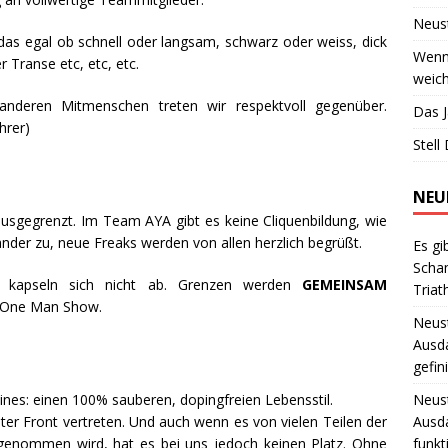
Neust
as egal ob schnell oder langsam, schwarz oder weiss, dick
Wenn 
 Transe etc, etc, etc.
weich
nderen Mitmenschen treten wir respektvoll gegenüber.
Das J
hrer)
Stell
NEU
ausgegrenzt. Im Team AYA gibt es keine Cliquenbildung, wie
ander zu, neue Freaks werden von allen herzlich begrüßt.
Es gi
Scha
d kapseln sich nicht ab. Grenzen werden
GEMEINSAM
Triat
e One Man Show.
Neust
Ausd
gefin
Neust
 eines: einen 100% sauberen, dopingfreien Lebensstil.
Ausd
iter Front vertreten. Und auch wenn es von vielen Teilen der
funkt
hingenommen wird, hat es bei uns jedoch keinen Platz. Ohne