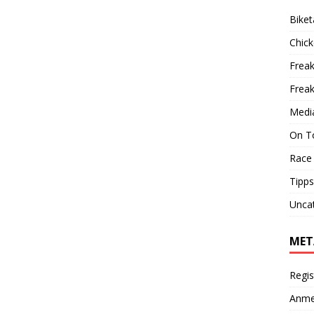
Biket
Chic
Freak
Frea
Medi
On T
Race
Tipps
Unca
MET
Regis
Anme