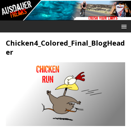
Chicken4_Colored_Final_BlogHead
er