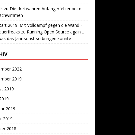
ck
zu
Die drei wahren Anfängerfehler beim
lschwimmen
tart 2019: Mit Volldampf gegen die Wand -
auerfreaks
zu
Running Open Source again…
as das Jahr sonst so bringen könnte
HIV
ember 2022
ember 2019
st 2019
 2019
uar 2019
r 2019
ber 2018