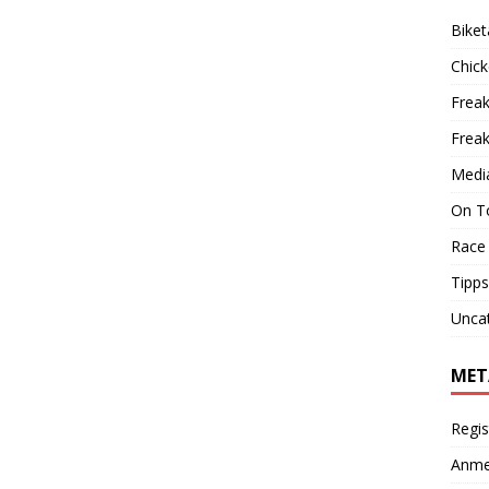
Biket
Chic
Freak
Frea
Medi
On T
Race
Tipps
Unca
MET
Regis
Anme