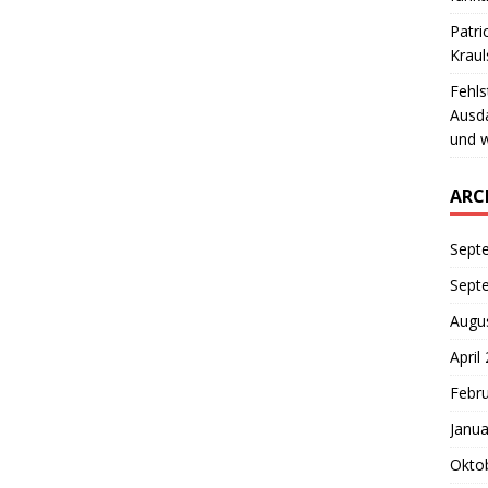
Patri
Krau
Fehls
Ausd
und w
ARC
Sept
Sept
Augu
April
Febr
Janua
Okto