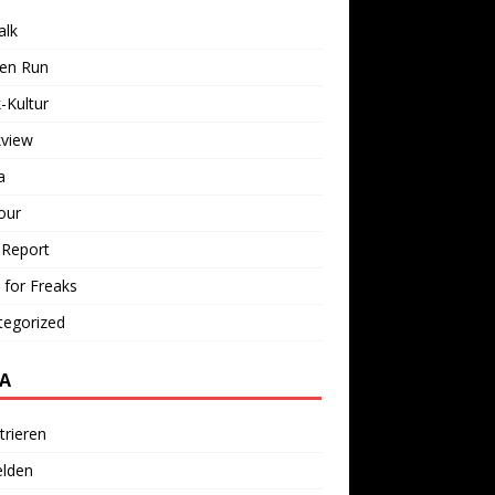
alk
ken Run
-Kultur
kview
a
our
 Report
 for Freaks
tegorized
A
trieren
lden