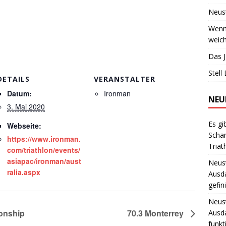
Neust
Wenn 
weich
Das J
Stell
DETAILS
VERANSTALTER
Datum:
Ironman
NEU
3. Mai 2020
Es gi
Webseite:
Scha
https://www.ironman.
Triat
com/triathlon/events/
asiapac/ironman/aust
Neust
ralia.aspx
Ausd
gefin
Neust
onship
70.3 Monterrey
Ausd
funkt