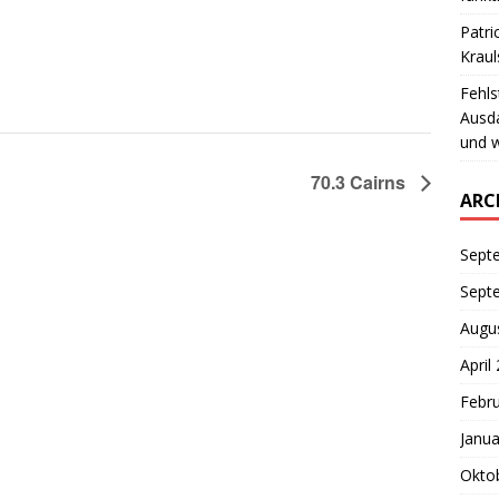
Patri
Krau
Fehls
Ausd
und w
70.3 Cairns
ARC
Sept
Sept
Augu
April
Febr
Janua
Okto