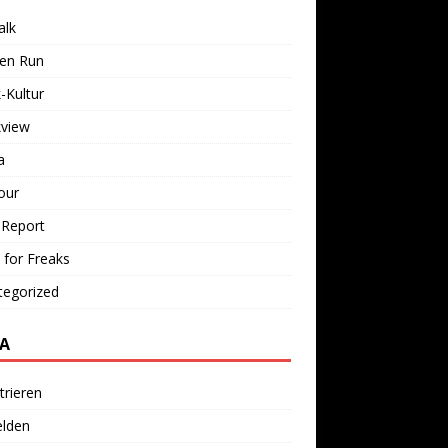
alk
ken Run
-Kultur
kview
a
our
 Report
 for Freaks
tegorized
A
trieren
lden