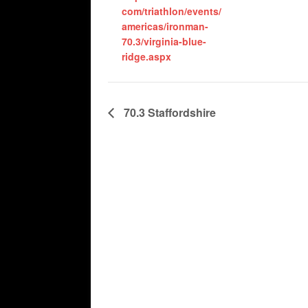
com/triathlon/events/
americas/ironman-
70.3/virginia-blue-
ridge.aspx
70.3 Staffordshire