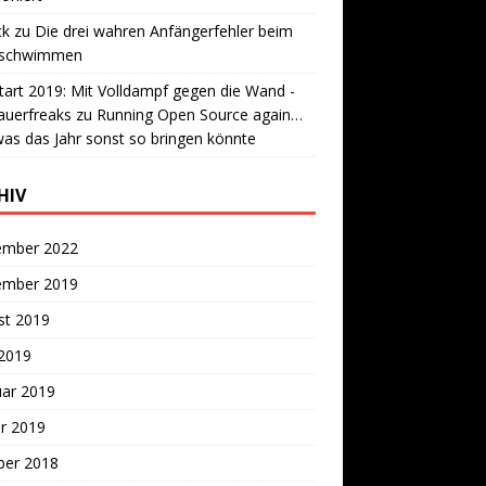
ck
zu
Die drei wahren Anfängerfehler beim
lschwimmen
tart 2019: Mit Volldampf gegen die Wand -
auerfreaks
zu
Running Open Source again…
as das Jahr sonst so bringen könnte
HIV
ember 2022
ember 2019
st 2019
 2019
uar 2019
r 2019
ber 2018