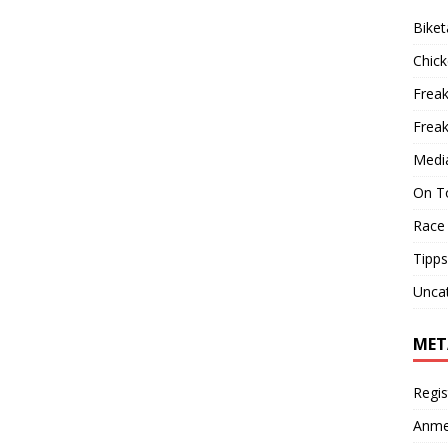
Biket
Chic
Freak
Frea
Medi
On T
Race
Tipps
Unca
MET
Regis
Anme