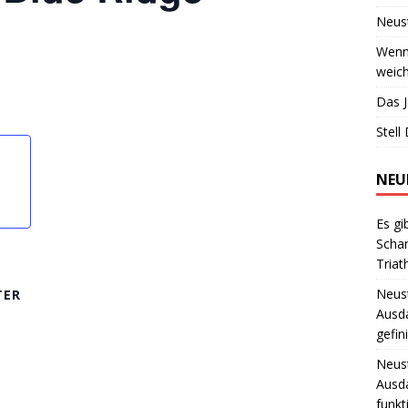
Neust
Wenn 
weich
Das J
Stell
NEU
Es gi
Scha
Triat
Neust
TER
Ausd
gefin
Neust
Ausd
funkt